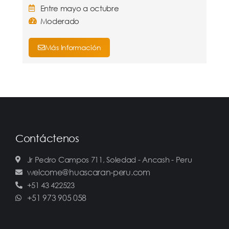
Entre mayo a octubre
Moderado
Más Información
Contáctenos
Jr Pedro Campos 711, Soledad - Ancash - Peru
welcome@huascaran-peru.com
+51 43 422523
+51 973 905 058