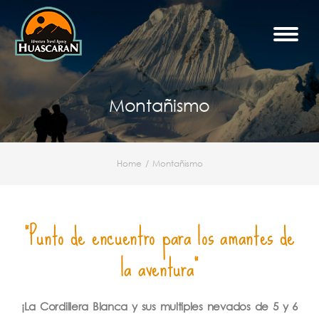
Montañismo
Home
Montañismo
You are here:
"Punto de encuentro para los amantes de
la aventura"
¡La Cordillera Blanca y sus multiples nevados de 5 y 6