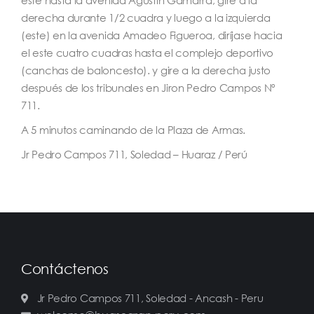
este hasta la avenida Agustín Gamarra, gire a la
derecha durante 1/2 cuadra y luego a la izquierda
(este) en la avenida Amadeo Figueroa, diríjase hacia
el este cuatro cuadras hasta el complejo deportivo
(canchas de baloncesto). y gire a la derecha justo
después de los tribunales en Jiron Pedro Campos Nº
711.
A 5 minutos caminando de la Plaza de Armas.
Jr Pedro Campos 711, Soledad – Huaraz / Perú
Contáctenos
Jr Pedro Campos 711, Soledad - Ancash - Peru