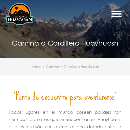
Caminata Cordillera Huayhuash
Home
Caminata Cordillera Huayhuash
You are here:
"Punto de encuentro para aventureros"
Pocos lugares en el mundo poseen paisajes tan
hermosos como los que se encuentran en Huayhuash,
esta es la razón por la cual es considerada entre la