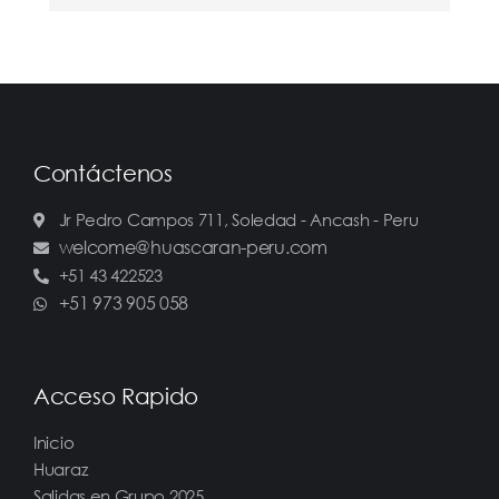
Contáctenos
Jr Pedro Campos 711, Soledad - Ancash - Peru
welcome@huascaran-peru.com
+51 43 422523
+51 973 905 058
Acceso Rapido
Inicio
Huaraz
Salidas en Grupo 2025