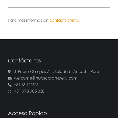
Para mas informacion
contactactenos
Contáctenos
Jr Pedro Campos 711, Soledad - Ancash - Peru
welcome@huascaran-peru.com
+51 43 422523
+51 973 905 058
Acceso Rapido