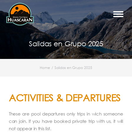
Salidas en Grupo 2025
Home
Salidas en Grupo 2025
You are here:
ACTIVITIES & DEPARTURES
These are pool departures only trips in wich someone
can join. If you have booked private trip with us, it will
not appear in this list.